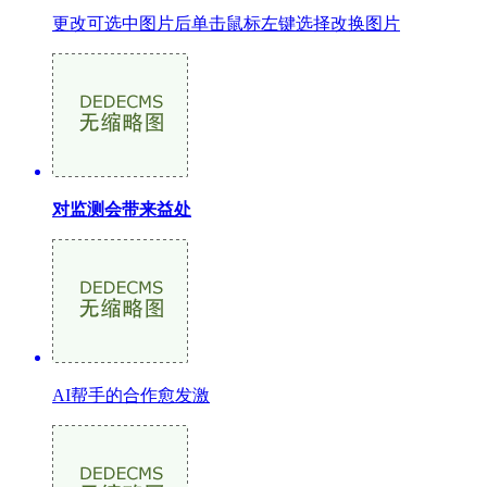
更改可选中图片后单击鼠标左键选择改换图片
对监测会带来益处
AI帮手的合作愈发激