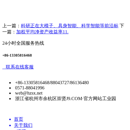
上一篇：
科研正在大模子、具身智能、科学智能等前沿标
下
一篇：
加权平均净资产收益率11.
24小时全国服务热线
+86-13305816468
联系在线客服
+86-13305816468/88043727/86136480
0571-88041996
web@hzsx.net
浙江省杭州市余杭区崇贤J9.COM·官方网站工业园
首页
关于我们