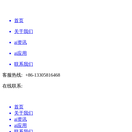
首页
关于我们
ai资讯
ai应用
联系我们
客服热线:
+86-13305816468
在线联系:
首页
关于我们
ai资讯
ai应用
联系我们