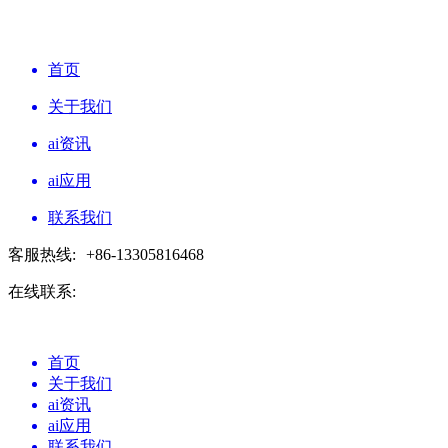
首页
关于我们
ai资讯
ai应用
联系我们
客服热线:
+86-13305816468
在线联系:
首页
关于我们
ai资讯
ai应用
联系我们